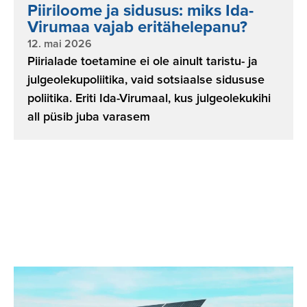
Piiriloome ja sidusus: miks Ida-
Virumaa vajab eritähelepanu?
12. mai 2026
Piirialade toetamine ei ole ainult taristu- ja
julgeolekupoliitika, vaid sotsiaalse sidususe
poliitika. Eriti Ida-Virumaal, kus julgeolekukihi
all püsib juba varasem