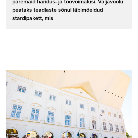
paremaid haridus- ja töövõimalusi. Väljavoolu
peataks teadlaste sõnul läbimõeldud
stardipakett, mis