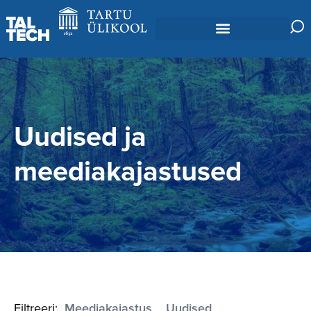
Uudised ja
meediakajastused
Filtreeri:
Meediakajastus
Uudised