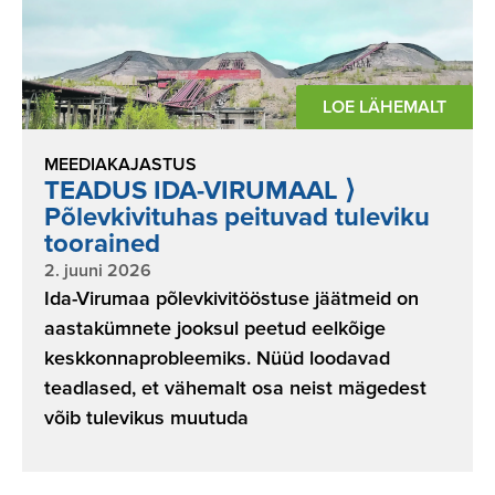
LOE LÄHEMALT
MEEDIAKAJASTUS
TEADUS IDA-VIRUMAAL ⟩
Põlevkivituhas peituvad tuleviku
toorained
2. juuni 2026
Ida-Virumaa põlevkivitööstuse jäätmeid on
aastakümnete jooksul peetud eelkõige
keskkonnaprobleemiks. Nüüd loodavad
teadlased, et vähemalt osa neist mägedest
võib tulevikus muutuda