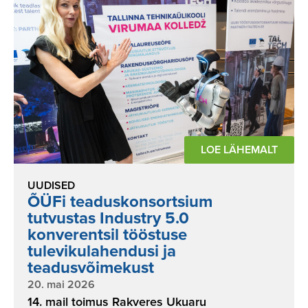
LOE LÄHEMALT
UUDISED
ÕÜFi teaduskonsortsium
tutvustas Industry 5.0
konverentsil tööstuse
tulevikulahendusi ja
teadusvõimekust
20. mai 2026
14. mail toimus Rakveres Ukuaru